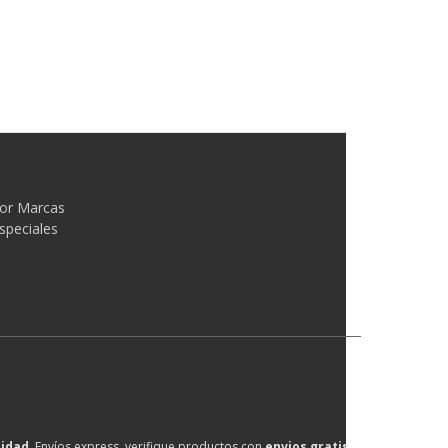
or Marcas
speciales
lidad
, Envíos express, verifique productos con
envios gratis
.