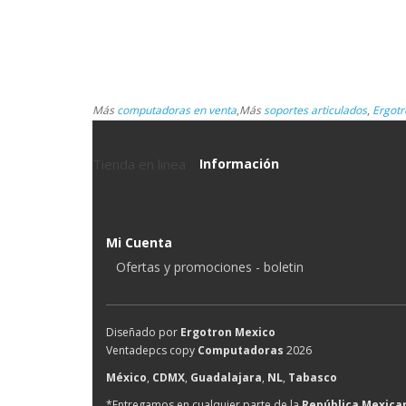
Más
computadoras en venta
,
Más
soportes articulados
,
Ergotr
Tienda en linea
Información
Mi Cuenta
Ofertas y promociones - boletin
Diseñado por
Ergotron Mexico
Ventadepcs copy
Computadoras
2026
México
,
CDMX
,
Guadalajara
,
NL
,
Tabasco
*Entregamos en cualquier parte de la
República Mexica