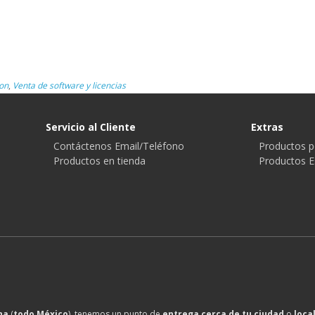
on
,
Venta de software y licencias
Servicio al Cliente
Extras
Contáctenos Email/Teléfono
Productos p
Productos en tienda
Productos E
na
(
todo México
), tenemos un punto de
entrega cerca de tu ciudad
o
loca