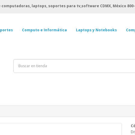
 computadoras, laptops, soportes para tv,software CDMX, México
800-
portes
Computo e Informática
Laptops y Notebooks
Com
Có
Di