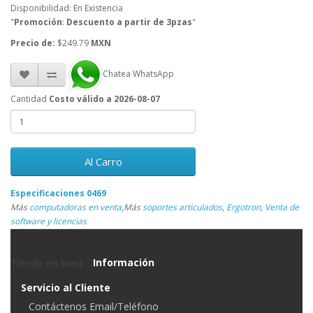
Disponibilidad: En Existencia
"
Promoción
:
Descuento a partir de 3pzas
"
Precio de:
$249.79
MXN
Chatea WhatsApp
Cantidad
Costo válido a 2026-08-07
Al Carro
Especificaciones 0469
Más
computadoras en venta
,
Más
soportes articulados
,
Ergotron
,
Venta de
software y licencias
Tienda en linea
Información
Servicio al Cliente
Contáctenos Email/Teléfono