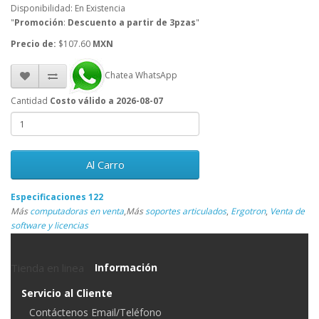
Disponibilidad: En Existencia
"
Promoción
:
Descuento a partir de 3pzas
"
Precio de:
$107.60
MXN
Chatea WhatsApp
Cantidad
Costo válido a 2026-08-07
Al Carro
Especificaciones 122
Más
computadoras en venta
,
Más
soportes articulados
,
Ergotron
,
Venta de
software y licencias
Tienda en linea
Información
Servicio al Cliente
Contáctenos Email/Teléfono