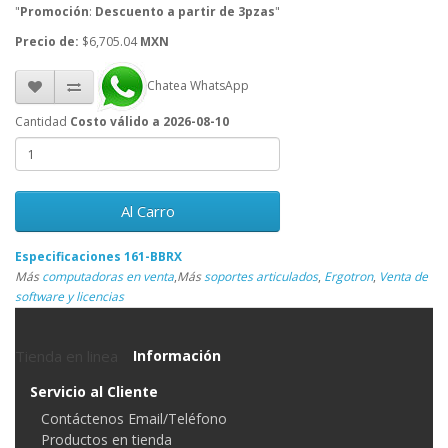
"
Promoción
:
Descuento a partir de 3pzas
"
Precio de:
$6,705.04
MXN
Chatea WhatsApp
Cantidad
Costo válido a 2026-08-10
Al Carro
Especificaciones 161-BBRX
Más
computadoras en venta
,
Más
soportes articulados
,
Ergotron
,
Venta de
software y licencias
Tienda en linea
Información
Servicio al Cliente
Contáctenos Email/Teléfono
Productos en tienda