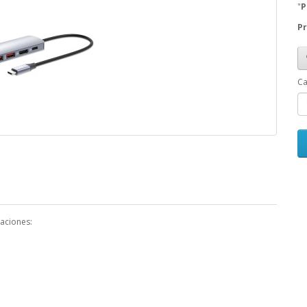
"
P
Pr
Ca
caciones: