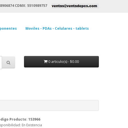
8906874 CDMX: 5510989757
ponentes
Moviles - PDAs - Celulares - tablets
0 articulo(s) - $0.00
digo Producto: 153966
sponibilidad: En Existencia