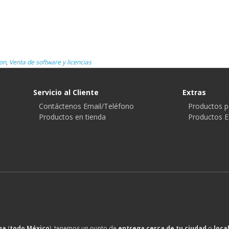
on
,
Venta de software y licencias
Servicio al Cliente
Extras
Contáctenos Email/Teléfono
Productos p
Productos en tienda
Productos E
na
(
todo México
), tenemos un punto de
entrega cerca de tu ciudad
o
loca