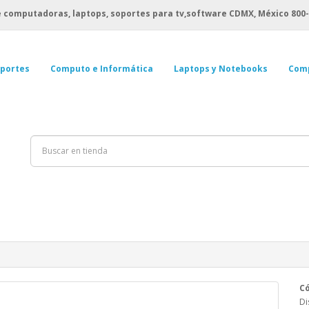
 computadoras, laptops, soportes para tv,software CDMX, México
800-
portes
Computo e Informática
Laptops y Notebooks
Com
Có
Di