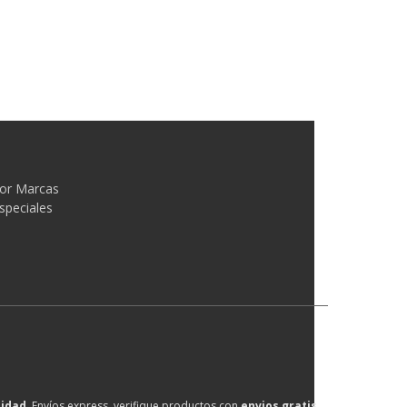
or Marcas
speciales
lidad
, Envíos express, verifique productos con
envios gratis
.