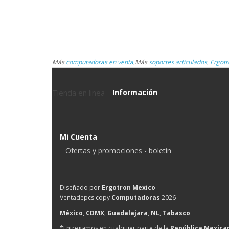
Más
computadoras en venta
,
Más
soportes articulados
,
Ergotr
Tienda en linea
Información
Mi Cuenta
Ofertas y promociones - boletin
Diseñado por
Ergotron Mexico
Ventadepcs copy
Computadoras
2026
México
,
CDMX
,
Guadalajara
,
NL
,
Tabasco
*Entregamos en cualquier parte de la
República Mexica