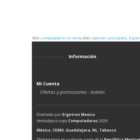
Más
computadoras en venta
,
Más
soportes articulados
,
Ergotr
Tienda en linea
Información
Mi Cuenta
Ofertas y promociones - boletin
Diseñado por
Ergotron Mexico
Ventadepcs copy
Computadoras
2026
México
,
CDMX
,
Guadalajara
,
NL
,
Tabasco
*Entregamos en cualquier parte de la
República Mexica