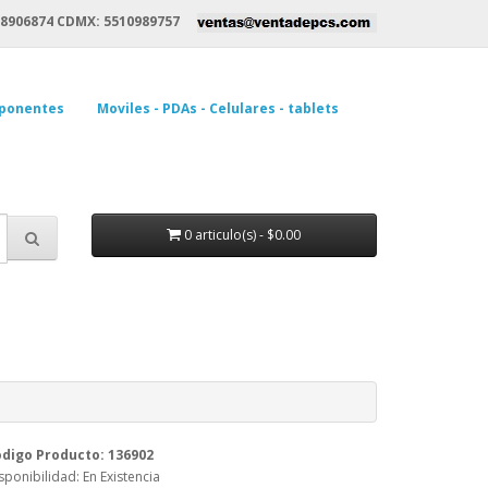
8906874 CDMX: 5510989757
ponentes
Moviles - PDAs - Celulares - tablets
0 articulo(s) - $0.00
digo Producto: 136902
sponibilidad: En Existencia