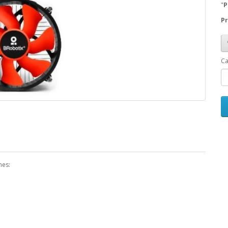
"
P
Pr
Ca
nes: