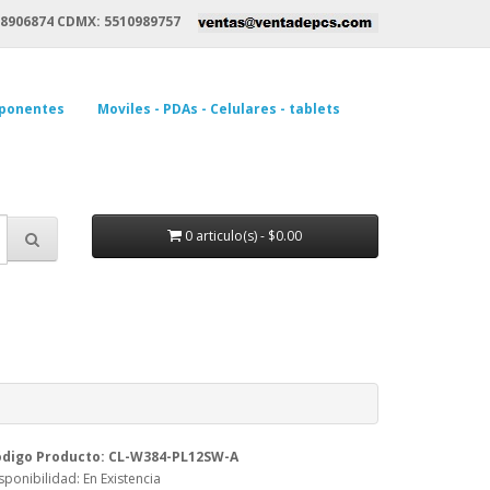
8906874 CDMX: 5510989757
ponentes
Moviles - PDAs - Celulares - tablets
0 articulo(s) - $0.00
ódigo Producto: CL-W384-PL12SW-A
sponibilidad: En Existencia