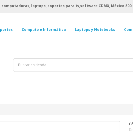
 computadoras, laptops, soportes para tv,software CDMX, México
800-
portes
Computo e Informática
Laptops y Notebooks
Com
1
C
Di