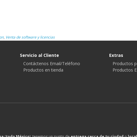
on
,
Venta de software y licencias
Servicio al Cliente
Extras
Contáctenos Email/Teléfono
Productos p
Productos en tienda
Productos E
na
(
todo México
), tenemos un punto de
entrega cerca de tu ciudad
o
loca