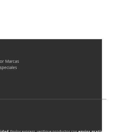
or Marcas
speciales
lidad
, Envíos express, verifique productos con
envios gratis
.