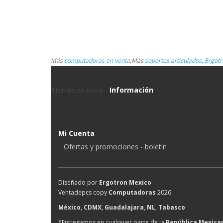
Más
computadoras en venta
,
Más
soportes articulados
,
Ergotr
Tienda en linea
Información
Mi Cuenta
Ofertas y promociones - boletin
Diseñado por
Ergotron Mexico
Ventadepcs copy
Computadoras
2026
México
,
CDMX
,
Guadalajara
,
NL
,
Tabasco
*Entregamos en cualquier parte de la
República Mexica