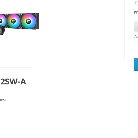
"
P
Pr
Ca
12SW-A
nes: