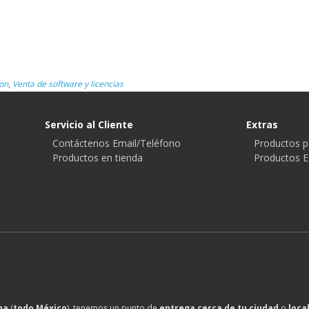
on
,
Venta de software y licencias
Servicio al Cliente
Extras
Contáctenos Email/Teléfono
Productos p
Productos en tienda
Productos E
na
(
todo México
), tenemos un punto de
entrega cerca de tu ciudad
o
loca