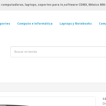
 computadoras, laptops, soportes para tv,software CDMX, México
800-
portes
Computo e Informática
Laptops y Notebooks
Com
Có
Di