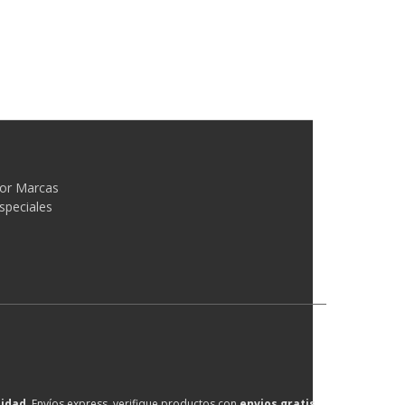
or Marcas
speciales
lidad
, Envíos express, verifique productos con
envios gratis
.