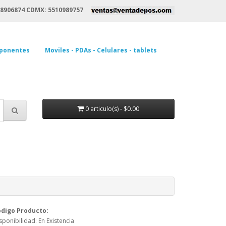
8906874 CDMX: 5510989757
ponentes
Moviles - PDAs - Celulares - tablets
0 articulo(s) - $0.00
digo Producto:
sponibilidad: En Existencia