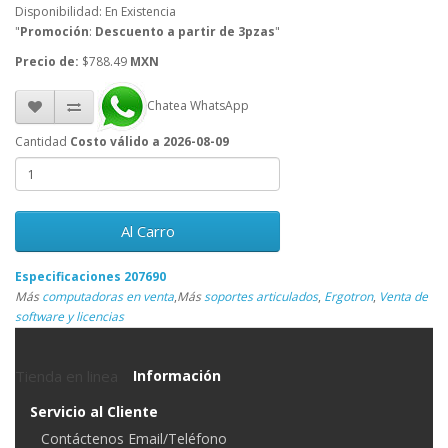
Disponibilidad: En Existencia
"
Promoción
:
Descuento a partir de 3pzas
"
Precio de:
$788.49
MXN
Chatea WhatsApp
Cantidad
Costo válido a 2026-08-09
Al Carro
Especificaciones 207690
Más
computadoras en venta
,
Más
soportes articulados
,
Ergotron
,
Venta de
software y licencias
Tienda en linea
Información
Servicio al Cliente
Contáctenos Email/Teléfono