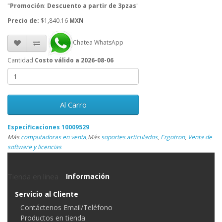
"
Promoción
:
Descuento a partir de 3pzas
"
Precio de:
$1,840.16
MXN
Chatea WhatsApp
Cantidad
Costo válido a 2026-08-06
Al Carro
Especificaciones 10009529
Más
computadoras en venta
,
Más
soportes articulados
,
Ergotron
,
Venta de
software y licencias
Tienda en linea
Información
Servicio al Cliente
Contáctenos Email/Teléfono
Productos en tienda