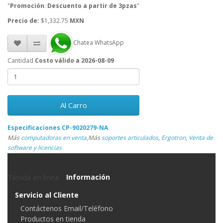
"
Promoción
:
Descuento a partir de 3pzas
"
Precio de:
$1,332.75
MXN
Chatea WhatsApp
Cantidad
Costo válido a 2026-08-09
Al Carro
Especificaciones CP-9020279-NA
Más
computadoras en venta
,
Más
soportes articulados
,
Ergotron
,
Venta de
software y licencias
Tienda en linea
Información
Servicio al Cliente
Contáctenos Email/Teléfono
Productos en tienda