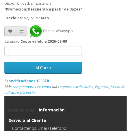
Disponibilidad: En Existencia
"
Promoción
:
Descuento a partir de 3pzas
"
Precio de:
$2,151.92
MXN
Chatea WhatsApp
Cantidad
Costo válido a 2026-08-09
Al Carro
Especificaciones 1000ZR
Más
computadoras en venta
,
Más
soportes articulados
,
Ergotron
,
Venta de
software y licencias
Tienda en linea
Información
Servicio al Cliente
Contáctenos Email/Teléfono