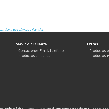
on
,
Venta de software y licencias
Servicio al Cliente
Extras
Contáctenos Email/Teléfono
Productos p
Productos en tienda
Productos E
na
(
todo México
), tenemos un punto de
entrega cerca de tu ciudad
o
loca