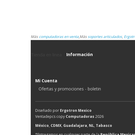
Más
computadoras en venta
,
Más
soportes articulados
,
Ergotr
Tienda en linea
Información
Mi Cuenta
Ofertas y promociones - boletin
Diseñado por
Ergotron Mexico
Ventadepcs copy
Computadoras
2026
México
,
CDMX
,
Guadalajara
,
NL
,
Tabasco
*Entregamos en cualquier parte de la
República Mexica