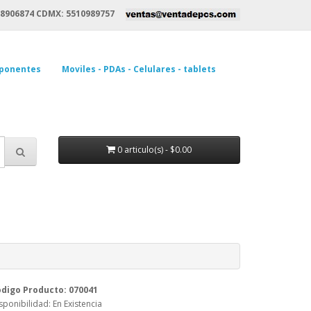
8906874 CDMX: 5510989757
ponentes
Moviles - PDAs - Celulares - tablets
0 articulo(s) - $0.00
digo Producto: 070041
sponibilidad: En Existencia