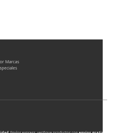
or Marcas
speciales
lidad
, Envíos express, verifique productos con
envios gratis
.