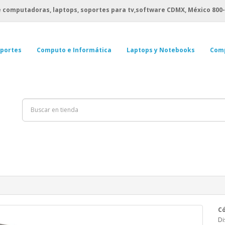
 computadoras, laptops, soportes para tv,software CDMX, México
800-
portes
Computo e Informática
Laptops y Notebooks
Com
Có
Di