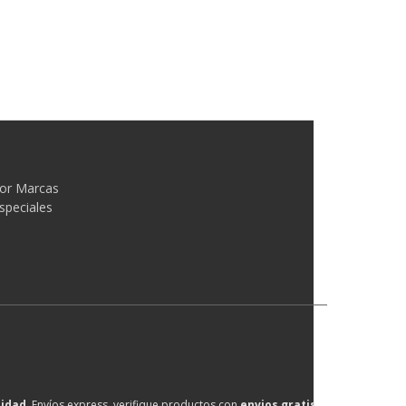
or Marcas
speciales
lidad
, Envíos express, verifique productos con
envios gratis
.