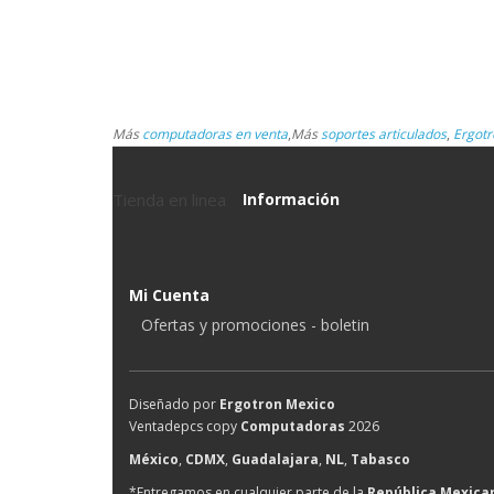
Más
computadoras en venta
,
Más
soportes articulados
,
Ergotr
Tienda en linea
Información
Mi Cuenta
Ofertas y promociones - boletin
Diseñado por
Ergotron Mexico
Ventadepcs copy
Computadoras
2026
México
,
CDMX
,
Guadalajara
,
NL
,
Tabasco
*Entregamos en cualquier parte de la
República Mexica