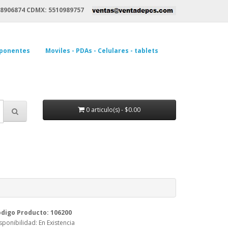
8906874 CDMX: 5510989757
ponentes
Moviles - PDAs - Celulares - tablets
0 articulo(s) - $0.00
digo Producto: 106200
sponibilidad: En Existencia