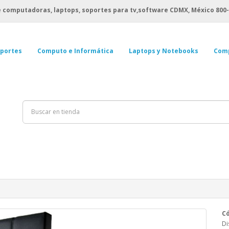
 computadoras, laptops, soportes para tv,software CDMX, México
800-
portes
Computo e Informática
Laptops y Notebooks
Com
Có
Di