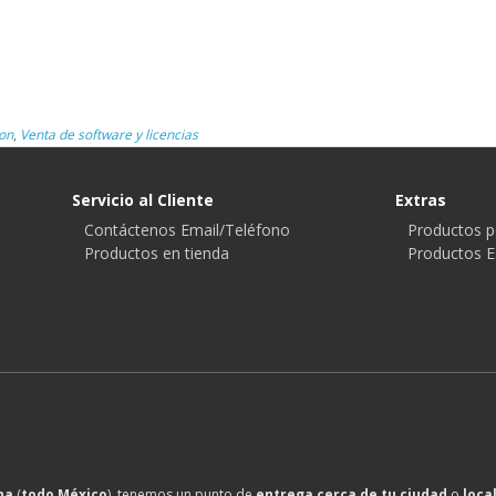
on
,
Venta de software y licencias
Servicio al Cliente
Extras
Contáctenos Email/Teléfono
Productos p
Productos en tienda
Productos E
na
(
todo México
), tenemos un punto de
entrega cerca de tu ciudad
o
loca