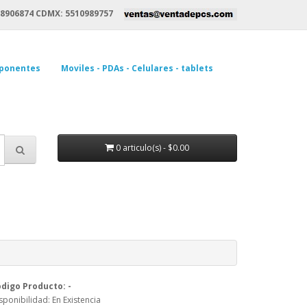
8906874 CDMX: 5510989757
ponentes
Moviles - PDAs - Celulares - tablets
0 articulo(s) - $0.00
digo Producto: -
sponibilidad: En Existencia