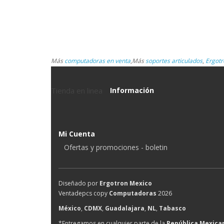
Más
computadoras en venta
,
Más
soportes articulados
,
Ergotr
Tienda en linea
Información
Mi Cuenta
Ofertas y promociones - boletin
Diseñado por
Ergotron Mexico
Ventadepcs copy
Computadoras
2026
México
,
CDMX
,
Guadalajara
,
NL
,
Tabasco
*Entregamos en cualquier parte de la
República Mexica