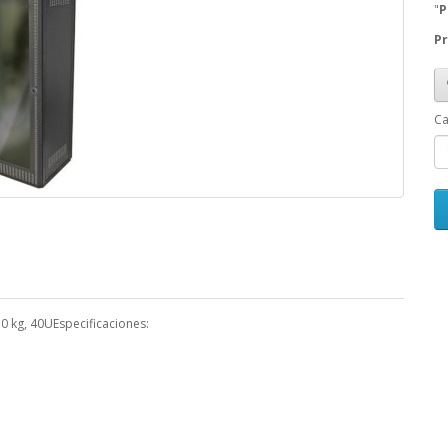
"
P
Pr
Ca
0 kg, 40UEspecificaciones: