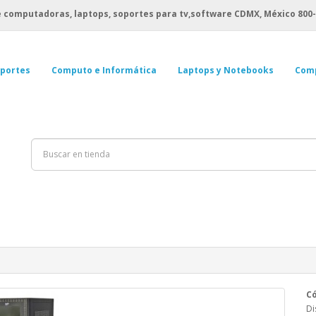
 computadoras, laptops, soportes para tv,software CDMX, México
800-
portes
Computo e Informática
Laptops y Notebooks
Com
Có
Di