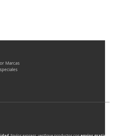
or Marcas
speciales
lidad
, Envíos express, verifique productos con
envios gratis
.