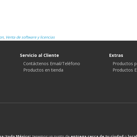
on
,
Venta de software y licencias
Servicio al Cliente
Extras
Contáctenos Email/Teléfono
Productos p
Productos en tienda
Productos E
na
(
todo México
), tenemos un punto de
entrega cerca de tu ciudad
o
loca