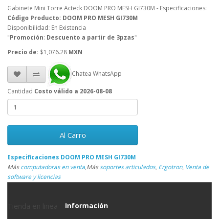
Gabinete Mini Torre Acteck DOOM PRO MESH GI730M - Especificaciones:
Código Producto: DOOM PRO MESH GI730M
Disponibilidad: En Existencia
"
Promoción
:
Descuento a partir de 3pzas
"
Precio de:
$1,076.28
MXN
Chatea WhatsApp
Cantidad
Costo válido a 2026-08-08
Al Carro
Especificaciones DOOM PRO MESH GI730M
Más
computadoras en venta
,
Más
soportes articulados
,
Ergotron
,
Venta de
software y licencias
Tienda en linea
Información