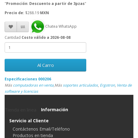
"
Promoción
:
Descuento a partir de 3pzas
"
Precio de:
$288.19
MXN
Chatea WhatsApp
Cantidad
Costo válido a 2026-08-08
Al Carro
Especificaciones 000206
Más
computadoras en venta
,
Más
soportes articulados
,
Ergotron
,
Venta de
software y licencias
Tienda en linea
Información
Servicio al Cliente
Contáctenos Email/Teléfono
Productos en tienda