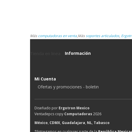
Más
computadoras en venta
,
Más
soportes articulados
,
Ergotr
Tienda en linea
Información
Mi Cuenta
Ofertas y promociones - boletin
Diseñado por
Ergotron Mexico
Ventadepcs copy
Computadoras
2026
México
,
CDMX
,
Guadalajara
,
NL
,
Tabasco
*Entregamos en cualquier parte de la
República Mexica