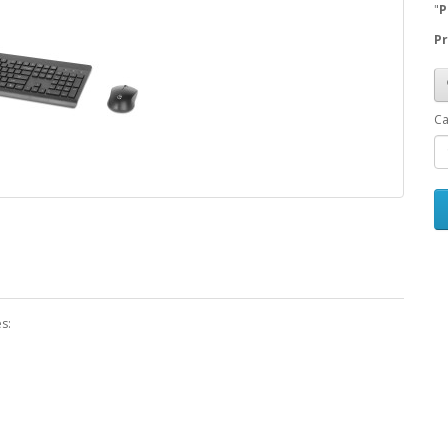
"
P
Pr
Ca
s: