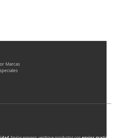
or Marcas
speciales
lidad
, Envíos express, verifique productos con
envios gratis
.