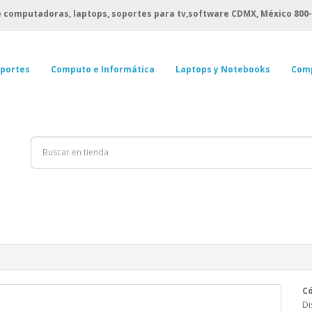
 computadoras, laptops, soportes para tv,software CDMX, México
800-
portes
Computo e Informática
Laptops y Notebooks
Com
Có
Di