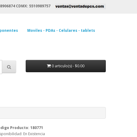
8906874 CDMX: 5510989757
ponentes
Moviles - PDAs - Celulares - tablets
0 articulo(s) - $0.00
digo Producto: 180771
sponibilidad: En Existencia