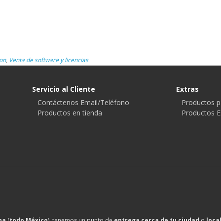
on
,
Venta de software y licencias
Servicio al Cliente
Extras
Contáctenos Email/Teléfono
Productos p
Productos en tienda
Productos E
na
(
todo México
), tenemos un punto de
entrega cerca de tu ciudad
o
loca