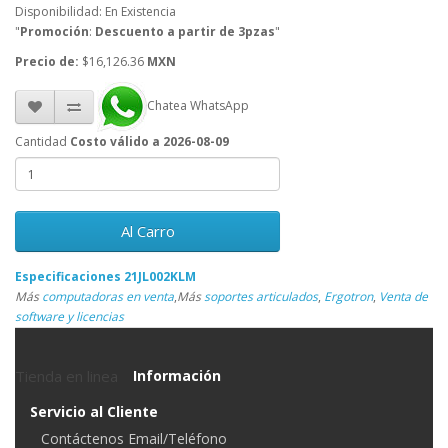
Disponibilidad: En Existencia
"
Promoción
:
Descuento a partir de 3pzas
"
Precio de:
$16,126.36
MXN
Chatea WhatsApp
Cantidad
Costo válido a 2026-08-09
Al Carro
Especificaciones 21JL002KLM
Más
computadoras en venta
,
Más
soportes articulados
,
Ergotron
,
Venta de
software y licencias
Tienda en linea
Información
Servicio al Cliente
Contáctenos Email/Teléfono