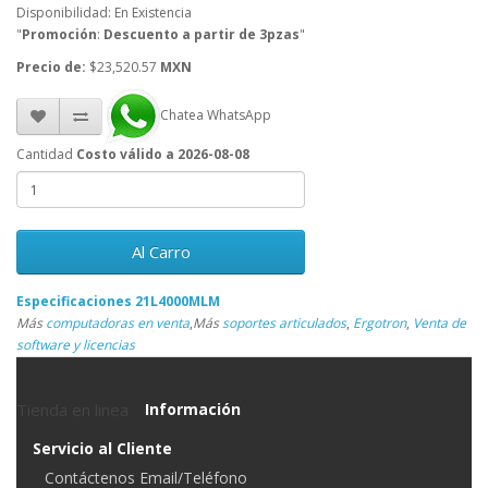
Disponibilidad: En Existencia
"
Promoción
:
Descuento a partir de 3pzas
"
Precio de:
$23,520.57
MXN
Chatea WhatsApp
Cantidad
Costo válido a 2026-08-08
Al Carro
Especificaciones 21L4000MLM
Más
computadoras en venta
,
Más
soportes articulados
,
Ergotron
,
Venta de
software y licencias
Tienda en linea
Información
Servicio al Cliente
Contáctenos Email/Teléfono