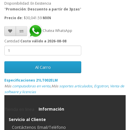
Disponibilidad: En Existencia
"
Promoción
:
Descuento a partir de 3pzas
"
Precio de:
$30,041.59
MXN
Chatea WhatsApp
Cantidad
Costo válido a 2026-08-08
Al Carro
Especificaciones 21LT002ELM
Más
computadoras en venta
,
Más
soportes articulados
,
Ergotron
,
Venta de
software y licencias
Tienda en linea
Información
Servicio al Cliente
Contáctenos Email/Teléfono