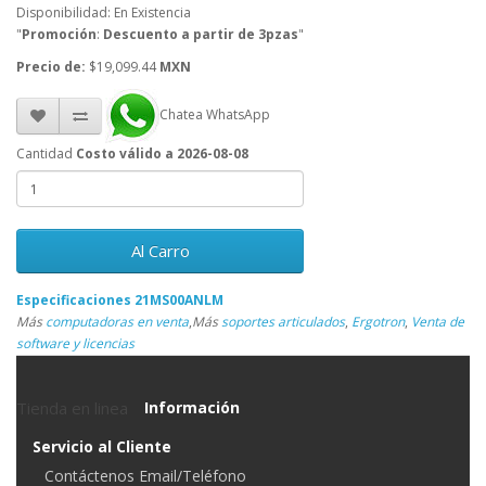
Disponibilidad: En Existencia
"
Promoción
:
Descuento a partir de 3pzas
"
Precio de:
$19,099.44
MXN
Chatea WhatsApp
Cantidad
Costo válido a 2026-08-08
Al Carro
Especificaciones 21MS00ANLM
Más
computadoras en venta
,
Más
soportes articulados
,
Ergotron
,
Venta de
software y licencias
Tienda en linea
Información
Servicio al Cliente
Contáctenos Email/Teléfono