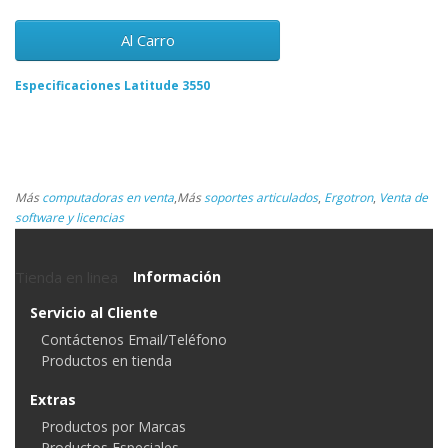
Al Carro
Especificaciones Latitude 3550
Más
computadoras en venta
,
Más
soportes articulados
,
Ergotron
,
Venta de
software y licencias
Tienda en linea
Información
Servicio al Cliente
Contáctenos Email/Teléfono
Productos en tienda
Extras
Productos por Marcas
Productos Especiales