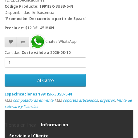
1D/2DEspecificaciones:
Código Producto: 1991ISR-3USB-5-N
Disponibilidad: En Existencia
"
Promoción
:
Descuento a partir de 3pzas
"
Precio de:
$12,361.45
MXN
Chatea WhatsApp
Cantidad
Costo válido a 2026-08-10
Al Carro
Especificaciones 1991ISR-3USB-5-N
Más
computadoras en venta
,
Más
soportes articulados
,
Ergotron
,
Venta de
software y licencias
Tienda en linea
Información
Servicio al Cliente