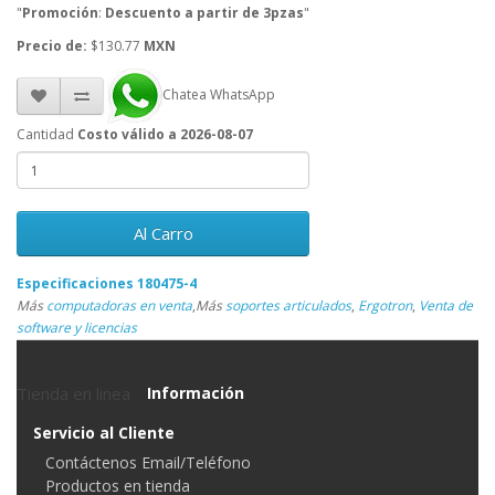
"
Promoción
:
Descuento a partir de 3pzas
"
Precio de:
$130.77
MXN
Chatea WhatsApp
Cantidad
Costo válido a 2026-08-07
Al Carro
Especificaciones 180475-4
Más
computadoras en venta
,
Más
soportes articulados
,
Ergotron
,
Venta de
software y licencias
Tienda en linea
Información
Servicio al Cliente
Contáctenos Email/Teléfono
Productos en tienda