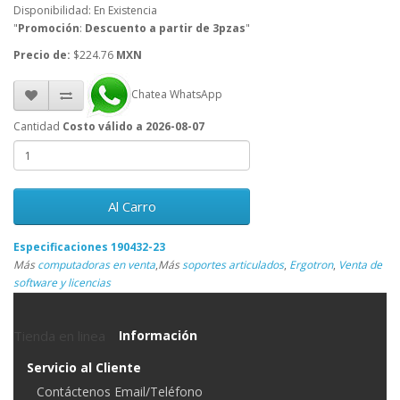
Disponibilidad: En Existencia
"
Promoción
:
Descuento a partir de 3pzas
"
Precio de:
$224.76
MXN
Chatea WhatsApp
Cantidad
Costo válido a 2026-08-07
Al Carro
Especificaciones 190432-23
Más
computadoras en venta
,
Más
soportes articulados
,
Ergotron
,
Venta de
software y licencias
Tienda en linea
Información
Servicio al Cliente
Contáctenos Email/Teléfono