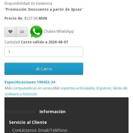
Disponibilidad: En Existencia
"
Promoción
:
Descuento a partir de 3pzas
"
Precio de:
$227.06
MXN
Chatea WhatsApp
Cantidad
Costo válido a 2026-08-07
Al Carro
Especificaciones 190432-24
Más
computadoras en venta
,
Más
soportes articulados
,
Ergotron
,
Venta de
software y licencias
Tienda en linea
Información
Servicio al Cliente
Contáctenos Email/Teléfono