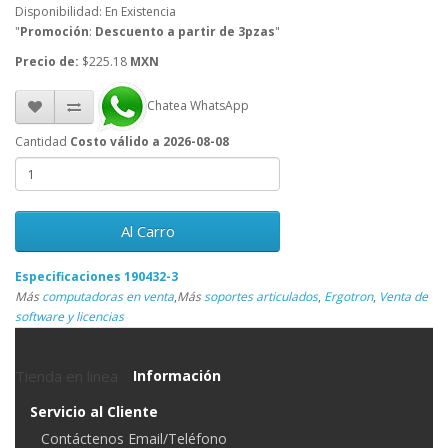
Disponibilidad: En Existencia
"
Promoción
:
Descuento a partir de 3pzas
"
Precio de:
$225.18
MXN
Chatea WhatsApp
Cantidad
Costo válido a 2026-08-08
Al Carro
Especificaciones 190432-3
Más
computadoras en venta
,
Más
soportes articulados
,
Ergotron
,
Venta de
software y licencias
Tienda en linea
Información
Servicio al Cliente
Contáctenos Email/Teléfono