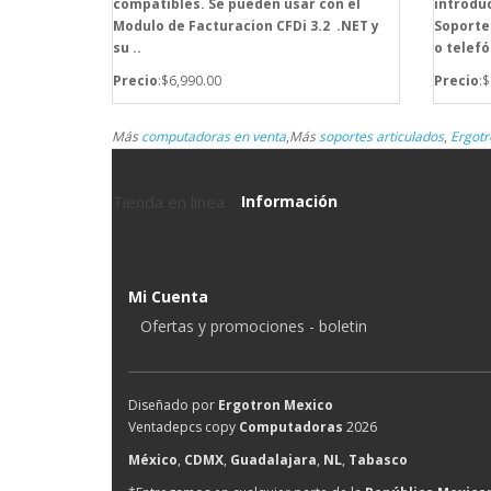
compatibles. Se pueden usar con el
introduc
Modulo de Facturacion CFDi 3.2 .NET y
Soporte
su ..
o telefó
Precio
:$6,990.00
Precio
:
Más
computadoras en venta
,
Más
soportes articulados
,
Ergotr
Tienda en linea
Información
Mi Cuenta
Ofertas y promociones - boletin
Diseñado por
Ergotron Mexico
Ventadepcs copy
Computadoras
2026
México
,
CDMX
,
Guadalajara
,
NL
,
Tabasco