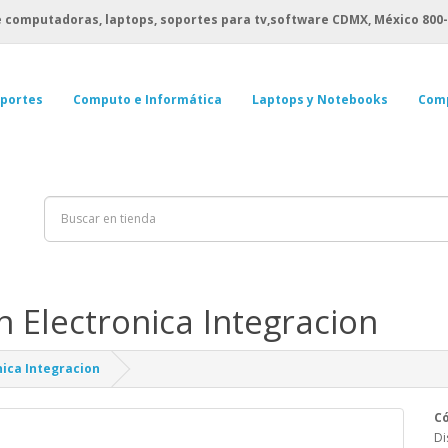
 computadoras, laptops, soportes para tv,software CDMX, México
800-
portes
Computo e Informática
Laptops y Notebooks
Com
 Electronica Integracion
ica Integracion
C
Di