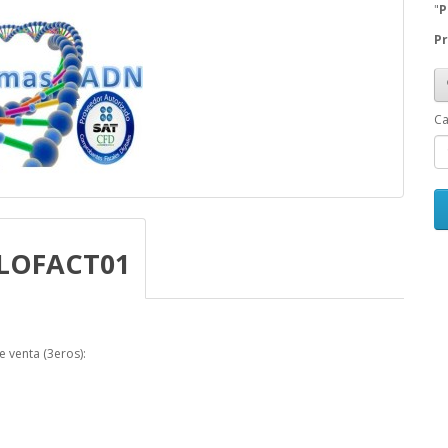
"
P
Pr
Ca
LOFACT01
 venta (3eros):