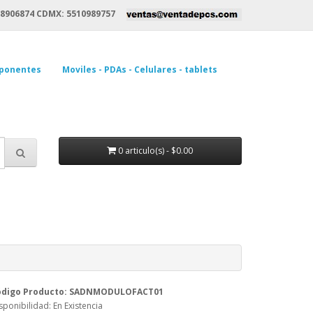
8906874 CDMX: 5510989757
ponentes
Moviles - PDAs - Celulares - tablets
0 articulo(s) - $0.00
ódigo Producto: SADNMODULOFACT01
sponibilidad: En Existencia