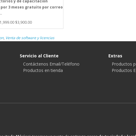
torios y de capacitacion
 por 3 meses gratuito por correo
..
$1,999.00
$3,900.00
on
,
Venta de software y licencias
Servicio al Cliente
Extras
Contáctenos Email/Teléfono
Productos p
Productos en tienda
Productos E