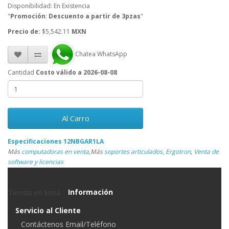
Disponibilidad: En Existencia
"
Promoción
:
Descuento a partir de 3pzas
"
Precio de:
$5,542.11
MXN
Chatea WhatsApp
Cantidad
Costo válido a 2026-08-08
Al Carro
Especificaciones 12NBGAR1LA
Más
computadoras en venta
,
Más
soportes articulados
,
Ergotron
,
Venta de
software y licencias
Tienda en linea
Información
Servicio al Cliente
Contáctenos Email/Teléfono