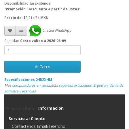
Disponibilidad: En Existencia
"
Promoción
:
Descuento a partir de 3pzas
"
Precio de:
$3,214.74
MXN
Chatea WhatsApp
Cantidad
Costo válido a 2026-08-09
Al Carro
Especificaciones 24B2XHM
Más
computadoras en venta
,
Más
soportes articulados
,
Ergotron
,
Venta de
software y licencias
Tienda en linea
Información
Servicio al Cliente
Contáctenos Email/Teléfono