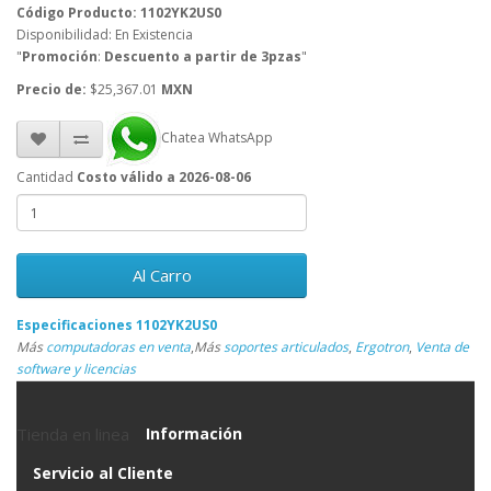
Código Producto: 1102YK2US0
Disponibilidad: En Existencia
"
Promoción
:
Descuento a partir de 3pzas
"
Precio de:
$25,367.01
MXN
Chatea WhatsApp
Cantidad
Costo válido a 2026-08-06
Al Carro
Especificaciones 1102YK2US0
Más
computadoras en venta
,
Más
soportes articulados
,
Ergotron
,
Venta de
software y licencias
Tienda en linea
Información
Servicio al Cliente