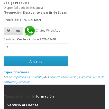
Código Producto:
Disponibilidad: En Existencia
"
Promoción
:
Descuento a partir de 3pzas
"
Precio de:
$8,974.97
MXN
Chatea WhatsApp
Cantidad
Costo válido a 2026-08-08
Al Carro
Especificaciones
Más
computadoras en venta
,
Más
soportes articulados
,
Ergotron
,
Venta de
software y licencias
Tienda en linea
Información
Servicio al Cliente