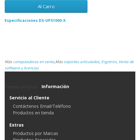
Al Carro
Especificaciones DS-UPS1000-X
Más
computadoras en venta
,
Más
soportes articulados
,
Ergotron
,
Venta de
software y licencias
Tienda en linea
Información
Servicio al Cliente
Contáctenos Email/Teléfono
Productos en tienda
Extras
Productos por Marcas
Productos Especiales