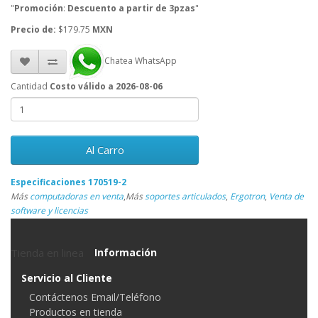
"
Promoción
:
Descuento a partir de 3pzas
"
Precio de:
$179.75
MXN
Chatea WhatsApp
Cantidad
Costo válido a 2026-08-06
Al Carro
Especificaciones 170519-2
Más
computadoras en venta
,
Más
soportes articulados
,
Ergotron
,
Venta de
software y licencias
Tienda en linea
Información
Servicio al Cliente
Contáctenos Email/Teléfono
Productos en tienda