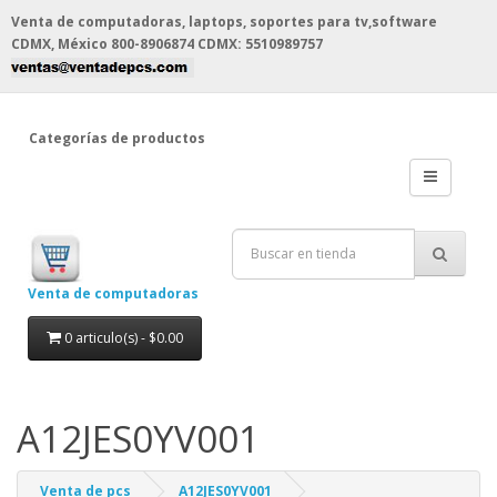
Venta de computadoras, laptops, soportes para tv,software
CDMX, México
800-8906874 CDMX: 5510989757
Categorías de productos
Venta de computadoras
0 articulo(s) - $0.00
A12JES0YV001
Venta de pcs
A12JES0YV001