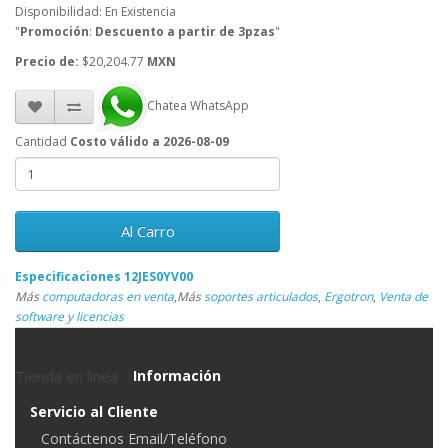
Disponibilidad: En Existencia
"
Promoción
:
Descuento a partir de 3pzas
"
Precio de:
$20,204.77
MXN
Chatea WhatsApp
Cantidad
Costo válido a 2026-08-09
Al Carro
Especificaciones 12JES0YV00
Más
computadoras en venta
,
Más
soportes articulados
,
Ergotron
,
Venta de
software y licencias
Tienda en linea
Información
Servicio al Cliente
Contáctenos Email/Teléfono