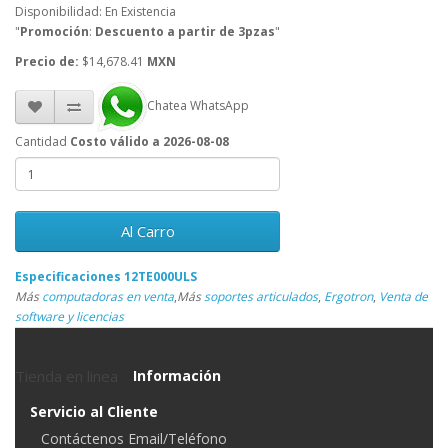
Disponibilidad: En Existencia
"
Promoción
:
Descuento a partir de 3pzas
"
Precio de:
$14,678.41
MXN
Chatea WhatsApp
Cantidad
Costo válido a 2026-08-08
Al Carro
Especificaciones 12TE000ULS
Más
computadoras en venta
,
Más
soportes articulados
,
Ergotron
,
Venta de
software y licencias
Tienda en linea
Información
Servicio al Cliente
Contáctenos Email/Teléfono