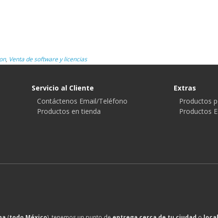
on
,
Venta de software y licencias
Servicio al Cliente
Extras
Contáctenos Email/Teléfono
Productos p
Productos en tienda
Productos E
na
(
todo México
), tenemos un punto de
entrega cerca de tu ciudad
o
loca