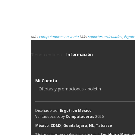
Más
computadoras en venta
,
Más
soportes articulados
,
Ergotr
Tienda en linea
Información
Mi Cuenta
Ofertas y promociones - boletin
Diseñado por
Ergotron Mexico
Ventadepcs copy
Computadoras
2026
México
,
CDMX
,
Guadalajara
,
NL
,
Tabasco
*Entregamos en cualquier parte de la
República Mexica