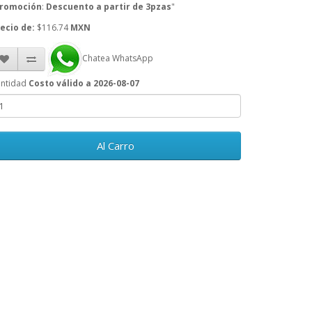
romoción
:
Descuento a partir de 3pzas
"
ecio de:
$116.74
MXN
Chatea WhatsApp
ntidad
Costo válido a 2026-08-07
Al Carro