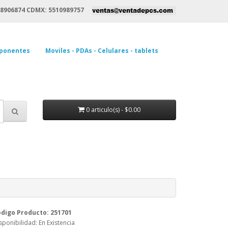
8906874 CDMX: 5510989757
ponentes
Moviles - PDAs - Celulares - tablets
0 articulo(s) - $0.00
digo Producto: 251701
sponibilidad: En Existencia