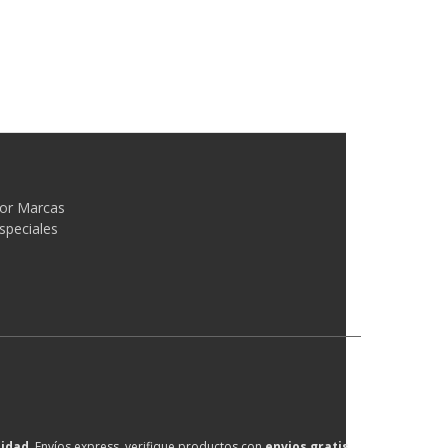
or Marcas
speciales
lidad
, Envíos express, verifique productos con
envios gratis
.