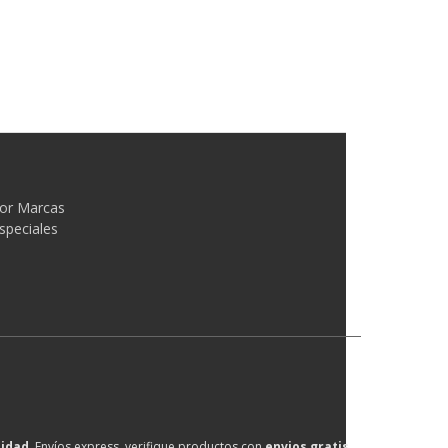
or Marcas
speciales
lidad
, Envíos express, verifique productos con
envios gratis
.