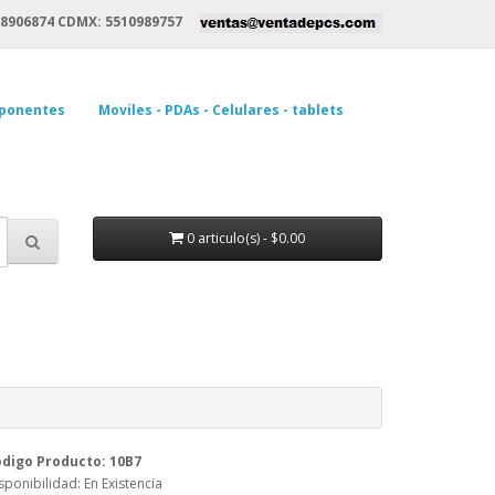
8906874 CDMX: 5510989757
ponentes
Moviles - PDAs - Celulares - tablets
0 articulo(s) - $0.00
digo Producto: 10B7
sponibilidad: En Existencia