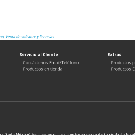
on
,
Venta de software y licencias
Servicio al Cliente
Extras
Contáctenos Email/Teléfono
Productos p
Productos en tienda
Productos E
na
(
todo México
), tenemos un punto de
entrega cerca de tu ciudad
o
loca