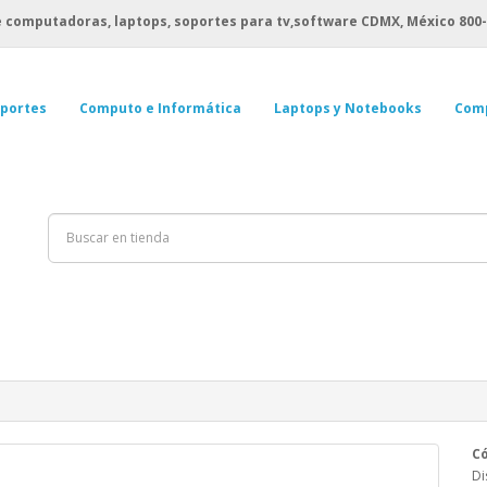
 computadoras, laptops, soportes para tv,software CDMX, México
800-
portes
Computo e Informática
Laptops y Notebooks
Com
Có
Di