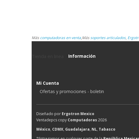
Más
computadoras en venta
,
Más
soportes articulados
,
Ergotr
Tienda en linea
Información
Mi Cuenta
Ofertas y promociones - boletin
Diseñado por
Ergotron Mexico
Ventadepcs copy
Computadoras
2026
México
,
CDMX
,
Guadalajara
,
NL
,
Tabasco
*Entregamos en cualquier parte de la
República Mexica