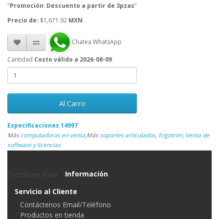
"
Promoción
:
Descuento a partir de 3pzas
"
Precio de:
$1,671.92
MXN
Chatea WhatsApp
Cantidad
Costo válido a 2026-08-09
Al Carro
Especificaciones 14997
Más
computadoras en venta
,
Más
soportes articulados
,
Ergotron
,
Venta de
software y licencias
Tienda en linea
Información
Servicio al Cliente
Contáctenos Email/Teléfono
Productos en tienda