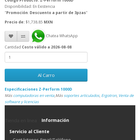
Código Producto: Z-Perform 1000D
Disponibilidad: En Existencia
"
Promoción
:
Descuento a partir de 3pzas
"
Precio de:
$1,738.85
MXN
Chatea WhatsApp
Cantidad
Costo válido a 2026-08-08
Al Carro
Especificaciones Z-Perform 1000D
Más
computadoras en venta
,
Más
soportes articulados
,
Ergotron
,
Venta de
software y licencias
Tienda en linea
Información
Servicio al Cliente
Contáctenos Email/Teléfono