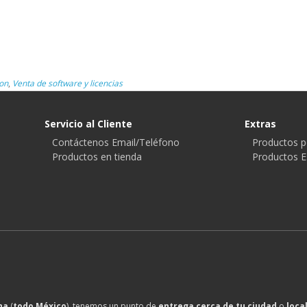
on
,
Venta de software y licencias
Servicio al Cliente
Extras
Contáctenos Email/Teléfono
Productos p
Productos en tienda
Productos E
na
(
todo México
), tenemos un punto de
entrega cerca de tu ciudad
o
loca