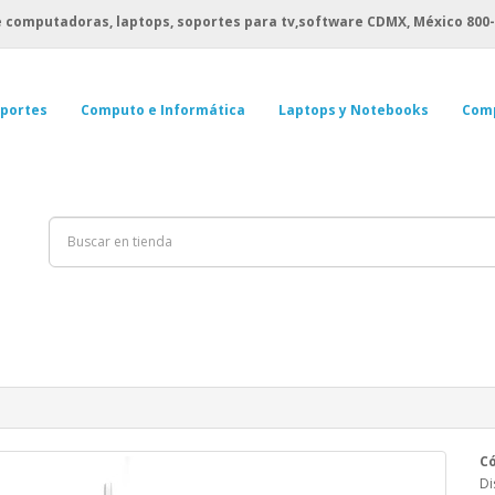
 computadoras, laptops, soportes para tv,software CDMX, México
800-
portes
Computo e Informática
Laptops y Notebooks
Com
Có
Di