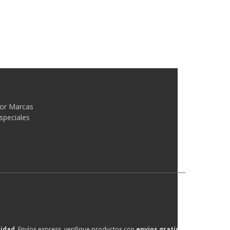
or Marcas
speciales
lidad
, Envíos express, verifique productos con
envios gratis
.