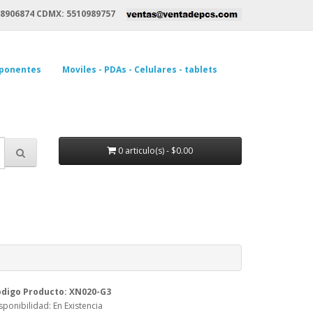
8906874 CDMX: 5510989757
ponentes
Moviles - PDAs - Celulares - tablets
0 articulo(s) - $0.00
digo Producto: XN020-G3
sponibilidad: En Existencia