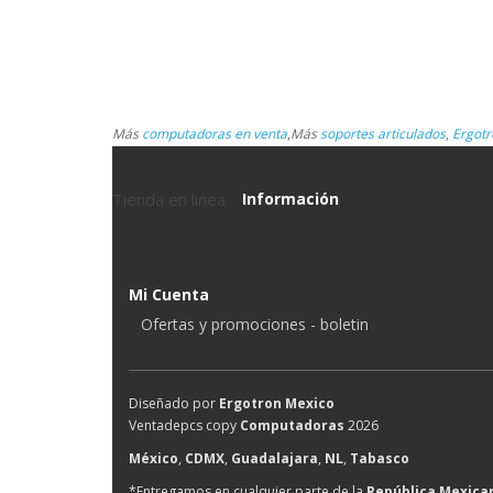
Más
computadoras en venta
,
Más
soportes articulados
,
Ergotr
Tienda en linea
Información
Mi Cuenta
Ofertas y promociones - boletin
Diseñado por
Ergotron Mexico
Ventadepcs copy
Computadoras
2026
México
,
CDMX
,
Guadalajara
,
NL
,
Tabasco
*Entregamos en cualquier parte de la
República Mexica