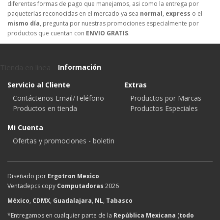
diferentes formas de pago que manejamos, asi como la entrega por
paqueterías reconocidas en el mercado ya sea
normal
,
express
o el
mismo día
, pregunta por nuestras promociones especialmente por
productos que cuentan con
ENVIO GRATIS
.
Tienda en linea
Información
Servicio al Cliente
Extras
Contáctenos Email/Teléfono
Productos por Marcas
Productos en tienda
Productos Especiales
Mi Cuenta
Ofertas y promociones - boletin
Diseñado por
Ergotron Mexico
Ventadepcs copy
Computadoras
2026
México
,
CDMX
,
Guadalajara
,
NL
,
Tabasco
*Entregamos en cualquier parte de la
República Mexicana
(
todo