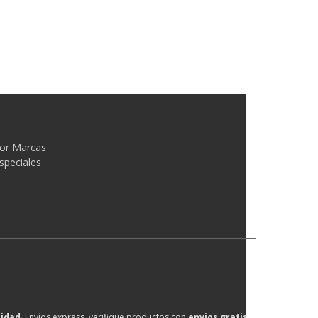
or Marcas
speciales
lidad
, Envíos express, verifique productos con
envios gratis
.