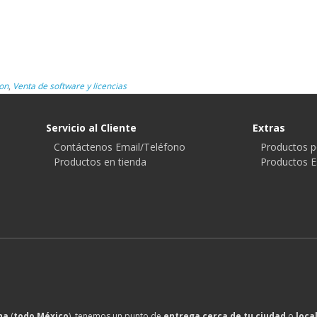
on
,
Venta de software y licencias
Servicio al Cliente
Extras
Contáctenos Email/Teléfono
Productos p
Productos en tienda
Productos E
na
(
todo México
), tenemos un punto de
entrega cerca de tu ciudad
o
loca