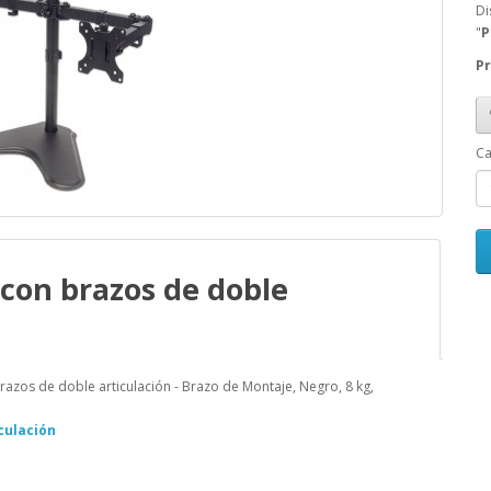
Di
"
P
Pr
Ca
con brazos de doble
os de doble articulación - Brazo de Montaje, Negro, 8 kg,
culación