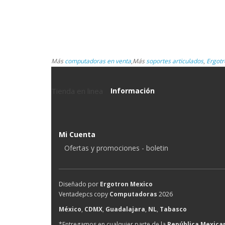
Más
computadoras en venta
,
Más
soportes articulados
,
Ergotr
Tienda en linea
Información
Mi Cuenta
Ofertas y promociones - boletin
Diseñado por
Ergotron Mexico
Ventadepcs copy
Computadoras
2026
México
,
CDMX
,
Guadalajara
,
NL
,
Tabasco
*Entregamos en cualquier parte de la
República Mexica