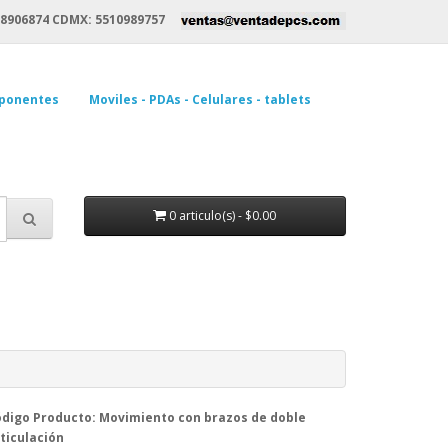
8906874 CDMX: 5510989757
ponentes
Moviles - PDAs - Celulares - tablets
0 articulo(s) - $0.00
digo Producto: Movimiento con brazos de doble
ticulación