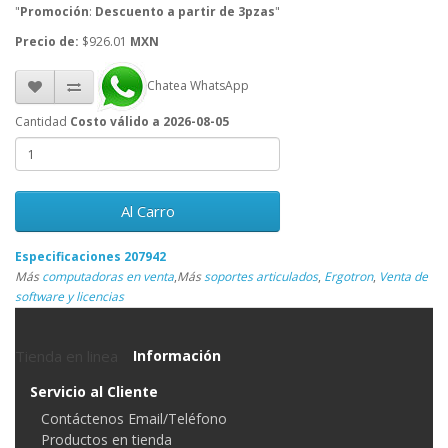
"
Promoción
:
Descuento a partir de 3pzas
"
Precio de:
$926.01
MXN
Chatea WhatsApp
Cantidad
Costo válido a 2026-08-05
Al Carro
Especificaciones 207942
Más
computadoras en venta
,
Más
soportes articulados
,
Ergotron
,
Venta de
software y licencias
Tienda en linea
Información
Servicio al Cliente
Contáctenos Email/Teléfono
Productos en tienda