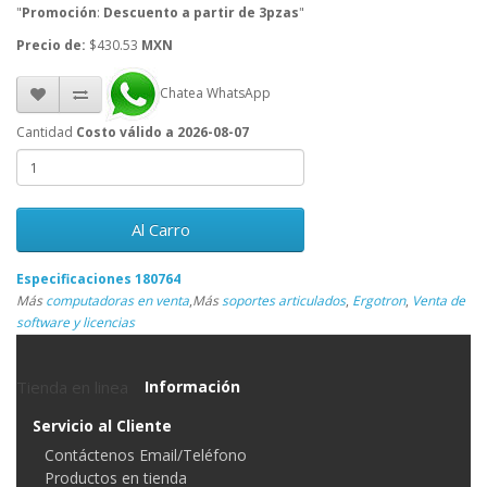
"
Promoción
:
Descuento a partir de 3pzas
"
Precio de:
$430.53
MXN
Chatea WhatsApp
Cantidad
Costo válido a 2026-08-07
Al Carro
Especificaciones 180764
Más
computadoras en venta
,
Más
soportes articulados
,
Ergotron
,
Venta de
software y licencias
Tienda en linea
Información
Servicio al Cliente
Contáctenos Email/Teléfono
Productos en tienda